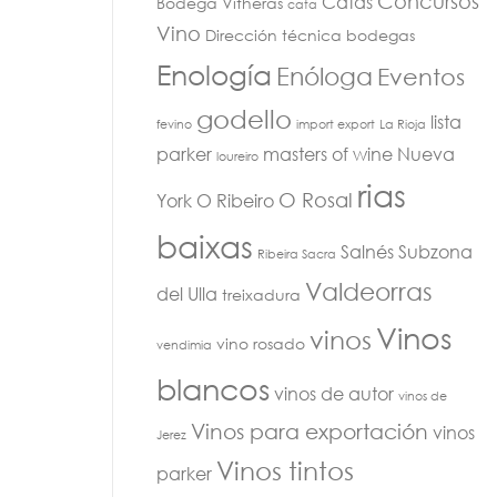
Concursos
Catas
Bodega Vitheras
cata
Vino
Dirección técnica bodegas
Enología
Enóloga
Eventos
godello
lista
fevino
import export
La Rioja
parker
masters of wine
Nueva
loureiro
rias
O Rosal
York
O Ribeiro
baixas
Salnés
Subzona
Ribeira Sacra
Valdeorras
del Ulla
treixadura
Vinos
vinos
vino rosado
vendimia
blancos
vinos de autor
vinos de
Vinos para exportación
vinos
Jerez
Vinos tintos
parker