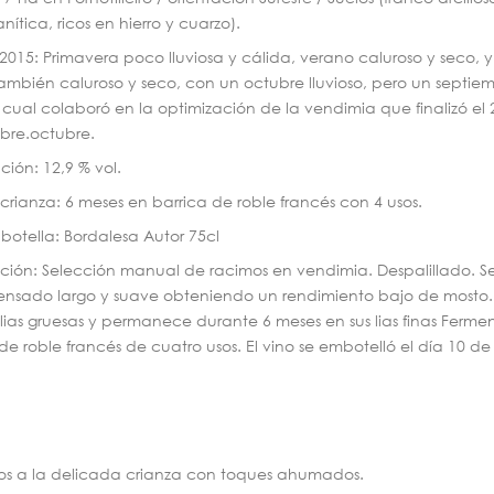
nítica, ricos en hierro y cuarzo).
015: Primavera poco lluviosa y cálida, verano caluroso y seco, y
ambién caluroso y seco, con un octubre lluvioso, pero un septie
o cual colaboró en la optimización de la vendimia que finalizó el
bre.octubre.
ión: 12,9 % vol.
crianza: 6 meses en barrica de roble francés con 4 usos.
 botella: Bordalesa Autor 75cl
ción: Selección manual de racimos en vendimia. Despalillado. S
ensado largo y suave obteniendo un rendimiento bajo de mosto.
 lias gruesas y permanece durante 6 meses en sus lias finas Ferme
e roble francés de cuatro usos. El vino se embotelló el día 10 de
dos a la delicada crianza con toques ahumados.