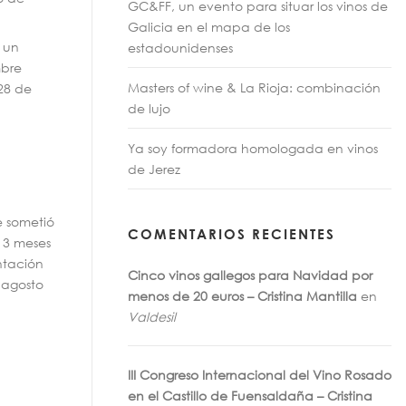
GC&FF, un evento para situar los vinos de
Galicia en el mapa de los
 un
estadounidenses
mbre
Masters of wine & La Rioja: combinación
 28 de
de lujo
Ya soy formadora homologada en vinos
de Jerez
e sometió
COMENTARIOS RECIENTES
 3 meses
ntación
Cinco vinos gallegos para Navidad por
 agosto
menos de 20 euros – Cristina Mantilla
en
Valdesil
III Congreso Internacional del Vino Rosado
en el Castillo de Fuensaldaña – Cristina