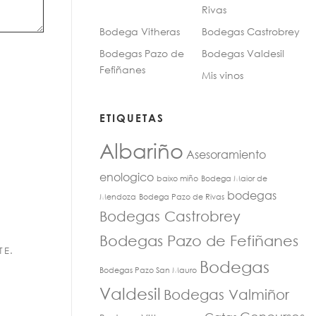
Rivas
Bodega Vitheras
Bodegas Castrobrey
Bodegas Pazo de
Bodegas Valdesil
Fefiñanes
Mis vinos
ETIQUETAS
Albariño
Asesoramiento
enologico
baixo miño
Bodega Maior de
bodegas
Mendoza
Bodega Pazo de Rivas
Bodegas Castrobrey
Bodegas Pazo de Fefiñanes
TE.
Bodegas
Bodegas Pazo San Mauro
Valdesil
Bodegas Valmiñor