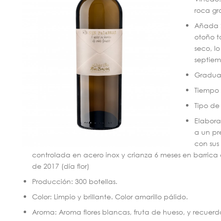
roca gra
Añada 2
otoño t
seco, l
septiem
Graduac
Tiempo 
Tipo de
Elabora
a un pr
con sus
controlada en acero inox y crianza 6 meses en barrica d
de 2017 (día flor)
Producción: 300 botellas.
Color: Limpio y brillante. Color amarillo pálido.
Aroma: Aroma flores blancas, fruta de hueso, y recuer