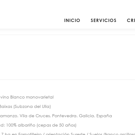
INICIO
SERVICIOS
CR
 vino Blanco monovarietal
 Baixas (Subzona del Ulla)
amanzo. Vila de Cruces. Pontevedra. Galicia. España
d: 100% albariño (cepas de 50 años)
7 ha en Fornotilleiro / orientación Sureste / Suelos (franco arcillo